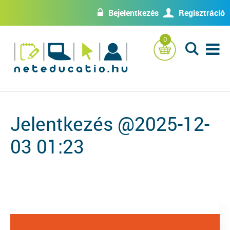
Bejelentkezés
Regisztráció
w
U
0
L
Jelentkezés @2025-12-
03 01:23