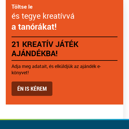
Töltse le
és tegye kreatívvá
a tanórákat!
21 KREATÍV JÁTÉK
AJÁNDÉKBA!
Adja meg adatait, és elküldjük az ajándék e-
könyvet!
ÉN IS KÉREM