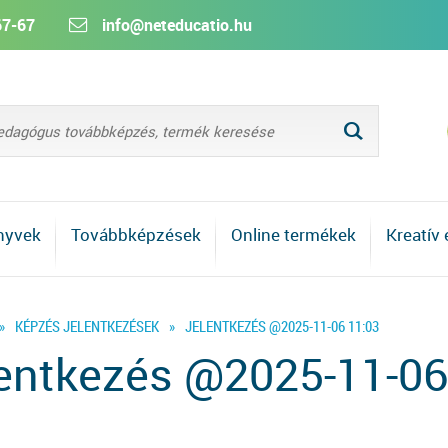
67-67
info@neteducatio.hu
L
nyvek
Továbbképzések
Online termékek
Kreatív
»
KÉPZÉS JELENTKEZÉSEK
»
JELENTKEZÉS @2025-11-06 11:03
entkezés @2025-11-06