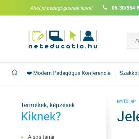
Ahol jó pedagógusnak lenni!
06-30/954-
❤️ Modern Pedagógus Konferencia
Szakkö
NYITÓLAP
Termékek, képzések
Jel
Kiknek?
Alsós tanár