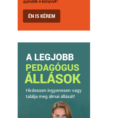
ajándék e-könyvet!
ÉN IS KÉREM