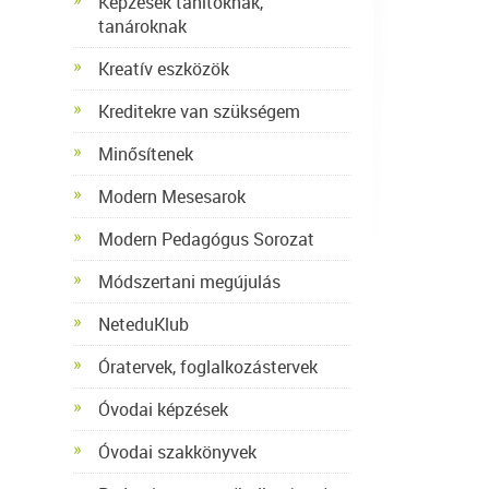
Képzések tanítóknak,
tanároknak
Kreatív eszközök
Kreditekre van szükségem
Minősítenek
Modern Mesesarok
Modern Pedagógus Sorozat
Módszertani megújulás
NeteduKlub
Óratervek, foglalkozástervek
Óvodai képzések
Óvodai szakkönyvek