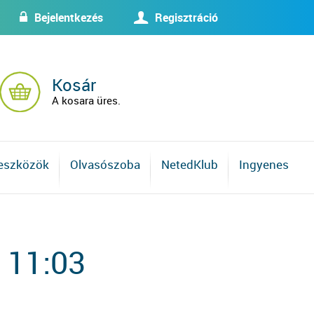
Bejelentkezés
Regisztráció
w
U
Kosár
A kosara üres.
 eszközök
Olvasószoba
NetedKlub
Ingyenes
 11:03