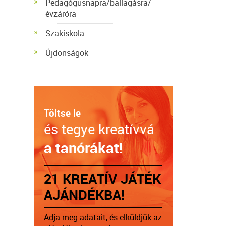
Pedagógusnapra/ballagásra/
évzáróra
Szakiskola
Újdonságok
Töltse le
és tegye kreatívvá
a tanórákat!
21 KREATÍV JÁTÉK
AJÁNDÉKBA!
Adja meg adatait, és elküldjük az