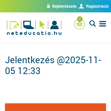
Bejelentkezés
Regisztráció
w
U
0
L
Jelentkezés @2025-11-
05 12:33