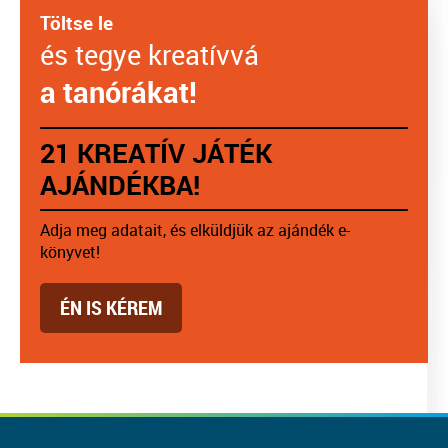
Töltse le
és tegye kreatívvá
a tanórákat!
21 KREATÍV JÁTÉK
AJÁNDÉKBA!
Adja meg adatait, és elküldjük az ajándék e-
könyvet!
ÉN IS KÉREM