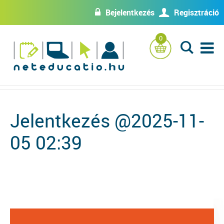
Bejelentkezés
Regisztráció
w
U
0
L
Jelentkezés @2025-11-
05 02:39