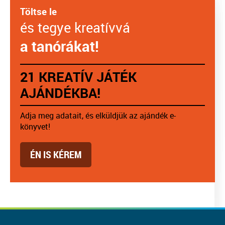
Töltse le
és tegye kreatívvá
a tanórákat!
21 KREATÍV JÁTÉK
AJÁNDÉKBA!
Adja meg adatait, és elküldjük az ajándék e-
könyvet!
ÉN IS KÉREM