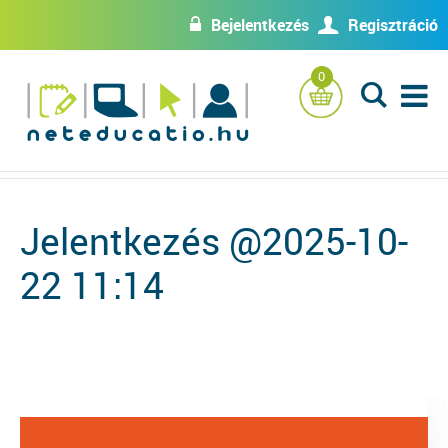
Bejelentkezés
Regisztráció
w
U
0
L
Jelentkezés @2025-10-
22 11:14