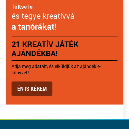
Töltse le
és tegye kreatívvá
a tanórákat!
21 KREATÍV JÁTÉK
AJÁNDÉKBA!
Adja meg adatait, és elküldjük az ajándék e-
könyvet!
ÉN IS KÉREM