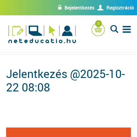
Bejelentkezés
Regisztráció
w
U
0
L
Jelentkezés @2025-10-
22 08:08