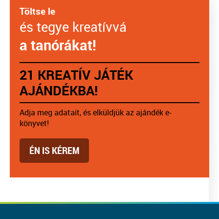
Töltse le
és tegye kreatívvá
a tanórákat!
21 KREATÍV JÁTÉK
AJÁNDÉKBA!
Adja meg adatait, és elküldjük az ajándék e-
könyvet!
ÉN IS KÉREM