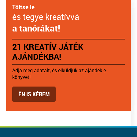
Töltse le
és tegye kreatívvá
a tanórákat!
21 KREATÍV JÁTÉK
AJÁNDÉKBA!
Adja meg adatait, és elküldjük az ajándék e-
könyvet!
ÉN IS KÉREM