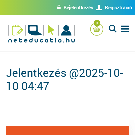
Bejelentkezés
Regisztráció
w
U
0
L
Jelentkezés @2025-10-
10 04:47