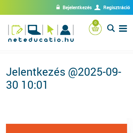
Bejelentkezés
Regisztráció
w
U
0
L
Jelentkezés @2025-09-
30 10:01