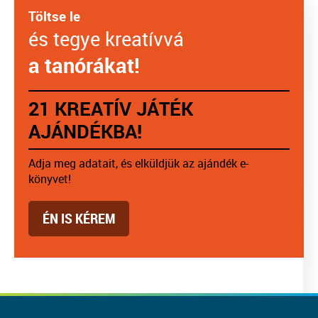
Töltse le
és tegye kreatívvá
a tanórákat!
21 KREATÍV JÁTÉK
AJÁNDÉKBA!
Adja meg adatait, és elküldjük az ajándék e-
könyvet!
ÉN IS KÉREM