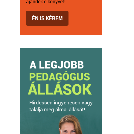
ajándék e-könyvet!
ÉN IS KÉREM