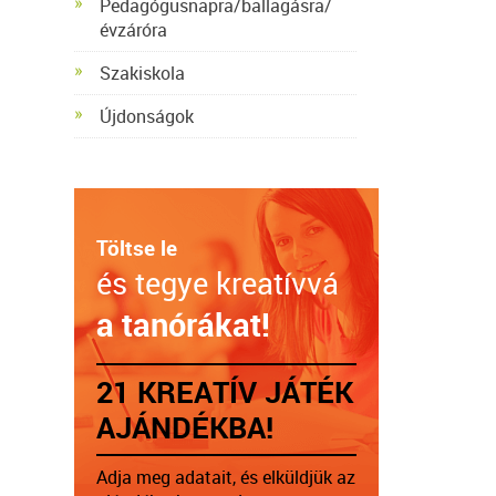
Pedagógusnapra/ballagásra/
évzáróra
Szakiskola
Újdonságok
Töltse le
és tegye kreatívvá
a tanórákat!
21 KREATÍV JÁTÉK
AJÁNDÉKBA!
Adja meg adatait, és elküldjük az