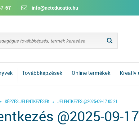
67-67
info@neteducatio.hu
L
nyvek
Továbbképzések
Online termékek
Kreatív
»
KÉPZÉS JELENTKEZÉSEK
»
JELENTKEZÉS @2025-09-17 05:21
entkezés @2025-09-17