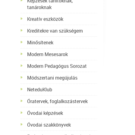
Képzések tanítóknak,
tanároknak
Kreatív eszközök
Kreditekre van szükségem
Minősítenek
Modern Mesesarok
Modern Pedagógus Sorozat
Módszertani megújulás
NeteduKlub
Óratervek, foglalkozástervek
Óvodai képzések
Óvodai szakkönyvek