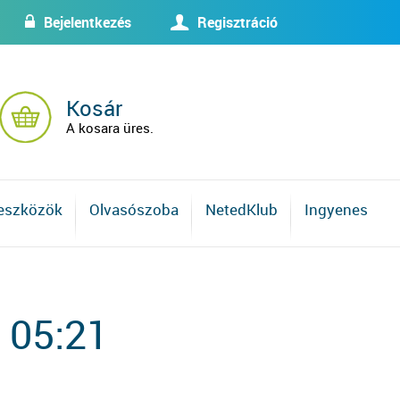
Bejelentkezés
Regisztráció
w
U
Kosár
A kosara üres.
 eszközök
Olvasószoba
NetedKlub
Ingyenes
 05:21