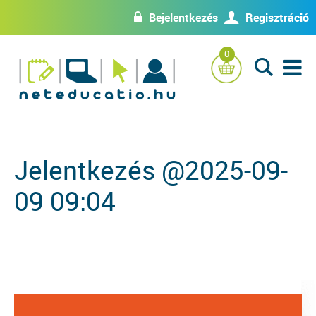
Bejelentkezés
Regisztráció
w
U
0
L
Jelentkezés @2025-09-
09 09:04