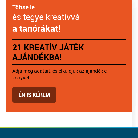
Töltse le
és tegye kreatívvá
a tanórákat!
21 KREATÍV JÁTÉK
AJÁNDÉKBA!
Adja meg adatait, és elküldjük az ajándék e-
könyvet!
ÉN IS KÉREM