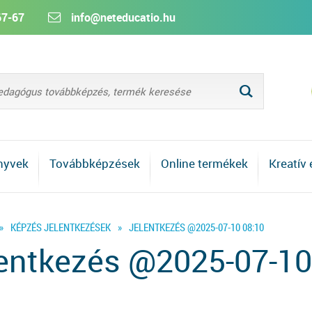
67-67
info@neteducatio.hu
L
nyvek
Továbbképzések
Online termékek
Kreatív
»
KÉPZÉS JELENTKEZÉSEK
»
JELENTKEZÉS @2025-07-10 08:10
entkezés @2025-07-10