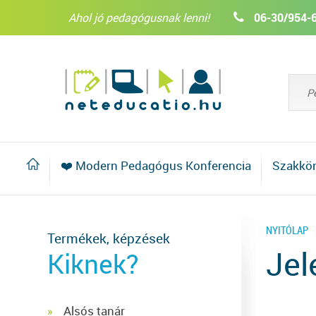
Ahol jó pedagógusnak lenni!
06-30/954-
❤️ Modern Pedagógus Konferencia
Szakkö
NYITÓLAP
Termékek, képzések
Jel
Kiknek?
Alsós tanár