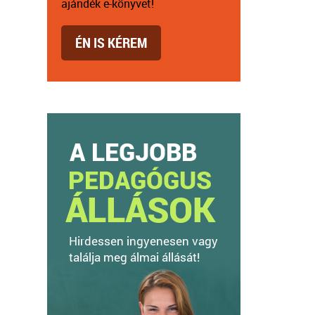
ajándék e-könyvet!
ÉN IS KÉREM