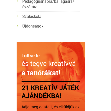
Pedagógusnapra/ballagásra/
évzáróra
Szakiskola
Újdonságok
Töltse le
és tegye kreatívvá
a tanórákat!
21 KREATÍV JÁTÉK
AJÁNDÉKBA!
Adja meg adatait, és elküldjük az