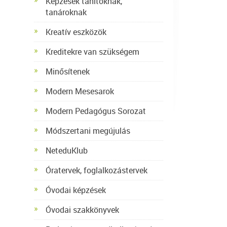
Képzések tanítóknak,
tanároknak
Kreatív eszközök
Kreditekre van szükségem
Minősítenek
Modern Mesesarok
Modern Pedagógus Sorozat
Módszertani megújulás
NeteduKlub
Óratervek, foglalkozástervek
Óvodai képzések
Óvodai szakkönyvek