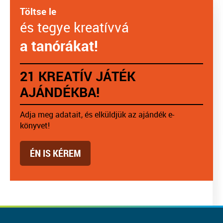
Töltse le
és tegye kreatívvá
a tanórákat!
21 KREATÍV JÁTÉK
AJÁNDÉKBA!
Adja meg adatait, és elküldjük az ajándék e-
könyvet!
ÉN IS KÉREM