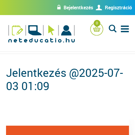
Bejelentkezés
Regisztráció
w
U
0
L
Jelentkezés @2025-07-
03 01:09