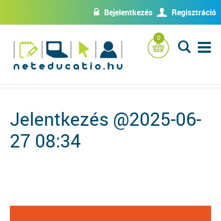
Bejelentkezés
Regisztráció
w
U
0
L
Jelentkezés @2025-06-
27 08:34