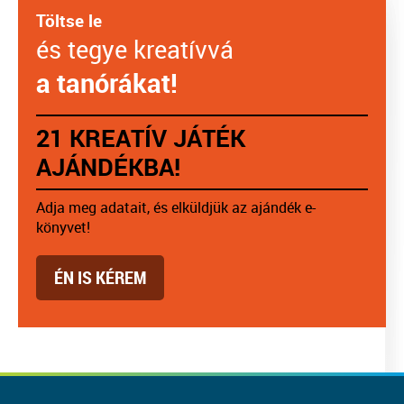
Töltse le
és tegye kreatívvá
a tanórákat!
21 KREATÍV JÁTÉK
AJÁNDÉKBA!
Adja meg adatait, és elküldjük az ajándék e-
könyvet!
ÉN IS KÉREM