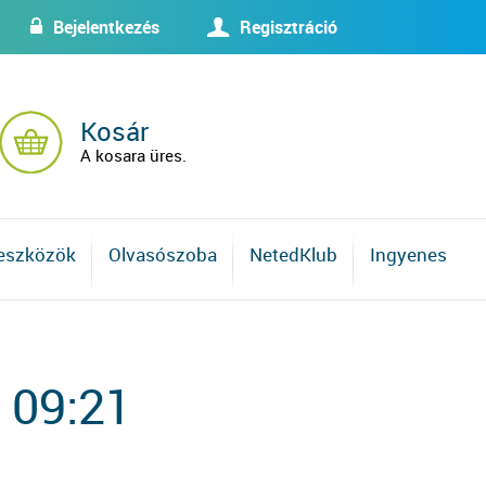
Bejelentkezés
Regisztráció
w
U
Kosár
A kosara üres.
 eszközök
Olvasószoba
NetedKlub
Ingyenes
 09:21