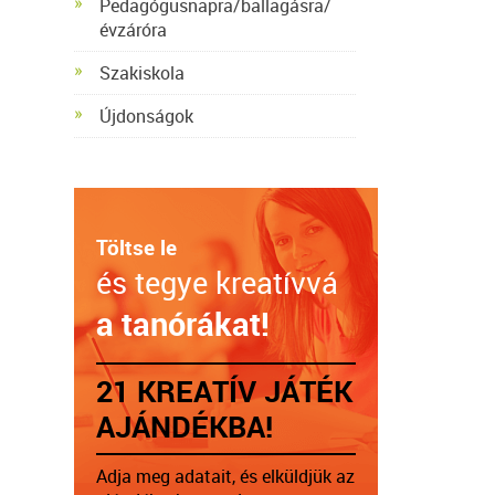
Pedagógusnapra/ballagásra/
évzáróra
Szakiskola
Újdonságok
Töltse le
és tegye kreatívvá
a tanórákat!
21 KREATÍV JÁTÉK
AJÁNDÉKBA!
Adja meg adatait, és elküldjük az