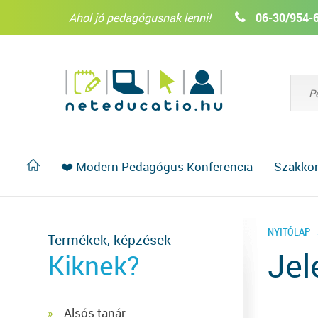
Ahol jó pedagógusnak lenni!
06-30/954-
❤️ Modern Pedagógus Konferencia
Szakkö
NYITÓLAP
Termékek, képzések
Jel
Kiknek?
Alsós tanár