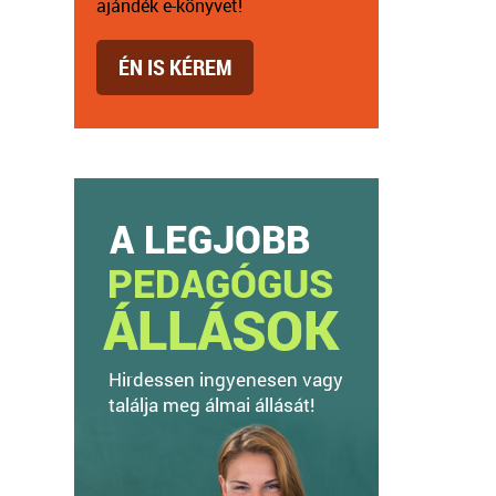
ajándék e-könyvet!
ÉN IS KÉREM