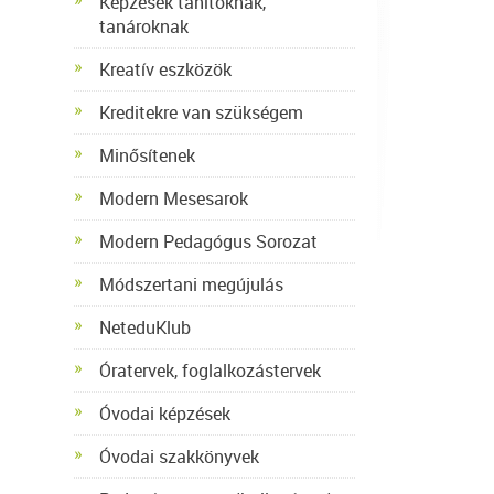
Képzések tanítóknak,
tanároknak
Kreatív eszközök
Kreditekre van szükségem
Minősítenek
Modern Mesesarok
Modern Pedagógus Sorozat
Módszertani megújulás
NeteduKlub
Óratervek, foglalkozástervek
Óvodai képzések
Óvodai szakkönyvek