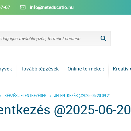
67-67
info@neteducatio.hu
L
nyvek
Továbbképzések
Online termékek
Kreatív
»
KÉPZÉS JELENTKEZÉSEK
»
JELENTKEZÉS @2025-06-20 09:21
entkezés @2025-06-20