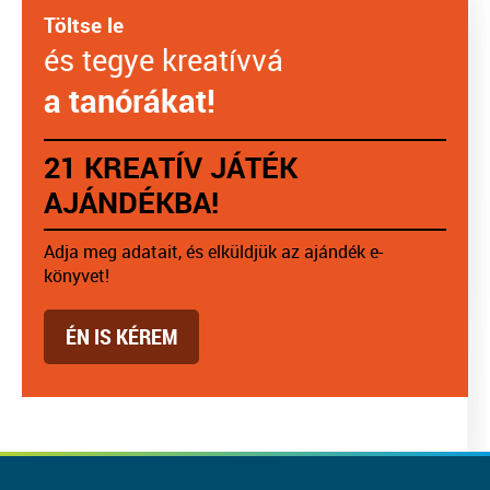
Töltse le
és tegye kreatívvá
a tanórákat!
21 KREATÍV JÁTÉK
AJÁNDÉKBA!
Adja meg adatait, és elküldjük az ajándék e-
könyvet!
ÉN IS KÉREM