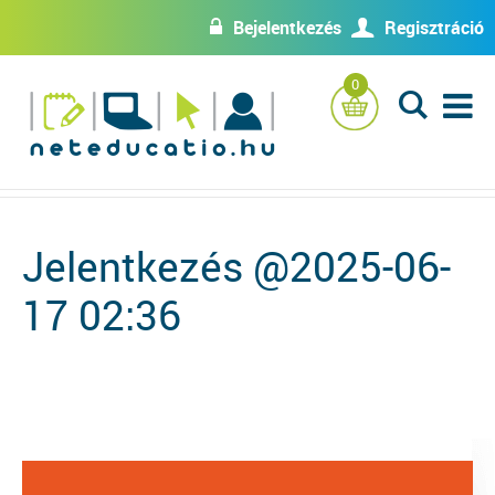
Bejelentkezés
Regisztráció
w
U
0
L
Jelentkezés @2025-06-
17 02:36