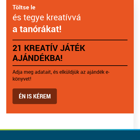
Töltse le
és tegye kreatívvá
a tanórákat!
21 KREATÍV JÁTÉK
AJÁNDÉKBA!
Adja meg adatait, és elküldjük az ajándék e-
könyvet!
ÉN IS KÉREM