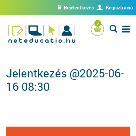
Bejelentkezés
Regisztráció
w
U
0
L
Jelentkezés @2025-06-
16 08:30