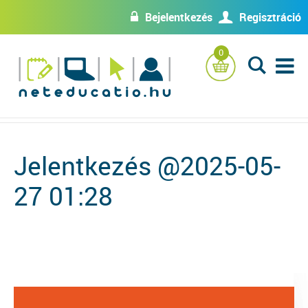
Bejelentkezés
Regisztráció
w
U
0
L
Jelentkezés @2025-05-
27 01:28