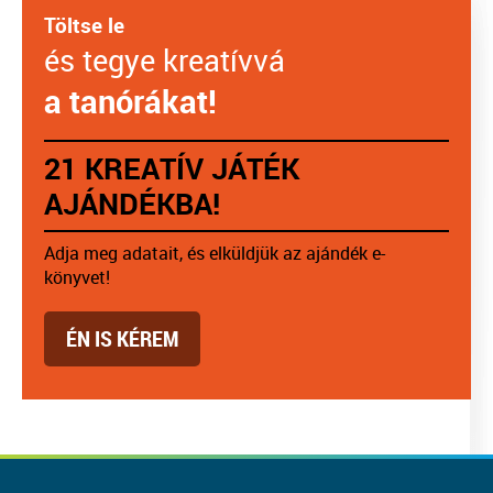
Töltse le
és tegye kreatívvá
a tanórákat!
21 KREATÍV JÁTÉK
AJÁNDÉKBA!
Adja meg adatait, és elküldjük az ajándék e-
könyvet!
ÉN IS KÉREM