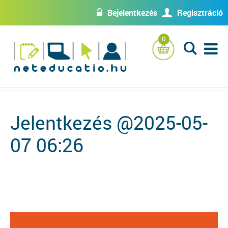
Bejelentkezés
Regisztráció
w
U
0
L
Jelentkezés @2025-05-
07 06:26