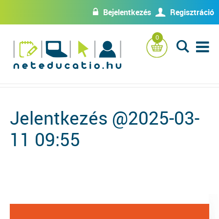
Bejelentkezés
Regisztráció
w
U
0
L
Jelentkezés @2025-03-
11 09:55