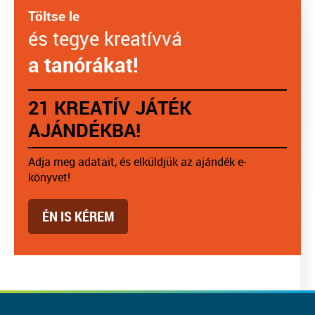
Töltse le
és tegye kreatívvá
a tanórákat!
21 KREATÍV JÁTÉK
AJÁNDÉKBA!
Adja meg adatait, és elküldjük az ajándék e-
könyvet!
ÉN IS KÉREM