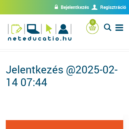
Bejelentkezés
Regisztráció
w
U
0
L
Jelentkezés @2025-02-
14 07:44