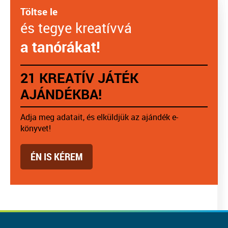
Töltse le
és tegye kreatívvá
a tanórákat!
21 KREATÍV JÁTÉK
AJÁNDÉKBA!
Adja meg adatait, és elküldjük az ajándék e-
könyvet!
ÉN IS KÉREM