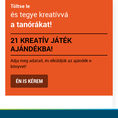
Töltse le
és tegye kreatívvá
a tanórákat!
21 KREATÍV JÁTÉK
AJÁNDÉKBA!
Adja meg adatait, és elküldjük az ajándék e-
könyvet!
ÉN IS KÉREM