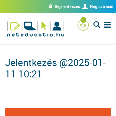
Bejelentkezés
Regisztráció
w
U
0
L
Jelentkezés @2025-01-
11 10:21