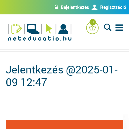
Bejelentkezés
Regisztráció
w
U
0
L
Jelentkezés @2025-01-
09 12:47