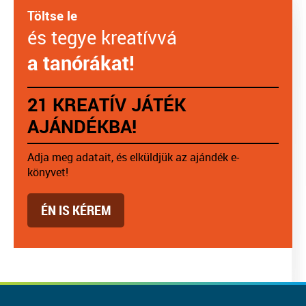
Töltse le
és tegye kreatívvá
a tanórákat!
21 KREATÍV JÁTÉK
AJÁNDÉKBA!
Adja meg adatait, és elküldjük az ajándék e-
könyvet!
ÉN IS KÉREM