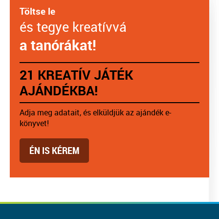
Töltse le
és tegye kreatívvá
a tanórákat!
21 KREATÍV JÁTÉK
AJÁNDÉKBA!
Adja meg adatait, és elküldjük az ajándék e-
könyvet!
ÉN IS KÉREM