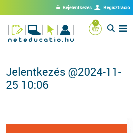
Bejelentkezés
Regisztráció
w
U
0
L
Jelentkezés @2024-11-
25 10:06