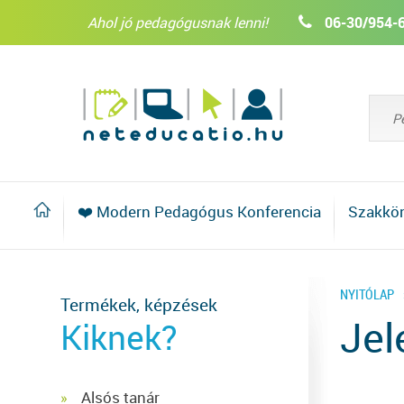
Ahol jó pedagógusnak lenni!
06-30/954-
❤️ Modern Pedagógus Konferencia
Szakkö
NYITÓLAP
Termékek, képzések
Jel
Kiknek?
Alsós tanár