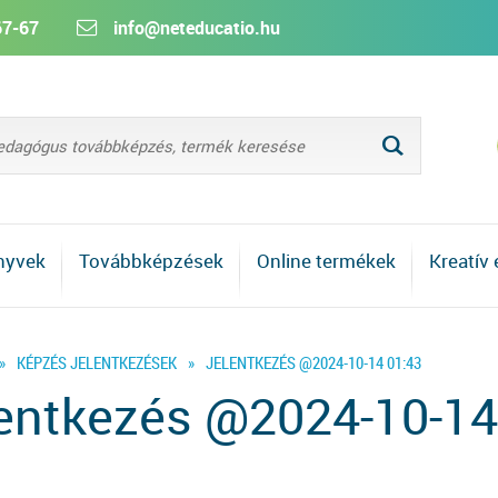
67-67
info@neteducatio.hu
L
nyvek
Továbbképzések
Online termékek
Kreatív
»
KÉPZÉS JELENTKEZÉSEK
»
JELENTKEZÉS @2024-10-14 01:43
entkezés @2024-10-14