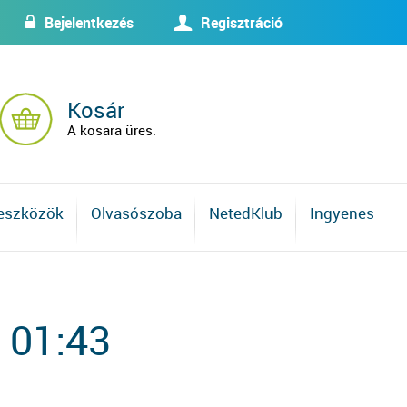
Bejelentkezés
Regisztráció
w
U
Kosár
A kosara üres.
 eszközök
Olvasószoba
NetedKlub
Ingyenes
 01:43