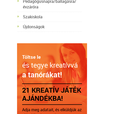
Pedagógusnapra/ballagásra/
évzáróra
Szakiskola
Újdonságok
Töltse le
és tegye kreatívvá
a tanórákat!
21 KREATÍV JÁTÉK
AJÁNDÉKBA!
Adja meg adatait, és elküldjük az