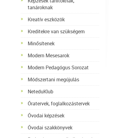
Képzések tanítóknak,
tanároknak
Kreatív eszközök
Kreditekre van szükségem
Minősítenek
Modern Mesesarok
Modern Pedagógus Sorozat
Módszertani megújulás
NeteduKlub
Óratervek, foglalkozástervek
Óvodai képzések
Óvodai szakkönyvek