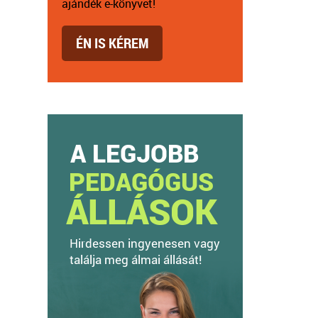
ajándék e-könyvet!
ÉN IS KÉREM