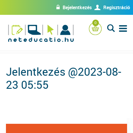
Bejelentkezés
Regisztráció
w
U
0
L
Jelentkezés @2023-08-
23 05:55