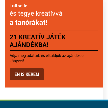
Töltse le
és tegye kreatívvá
a tanórákat!
21 KREATÍV JÁTÉK
AJÁNDÉKBA!
Adja meg adatait, és elküldjük az ajándék e-
könyvet!
ÉN IS KÉREM