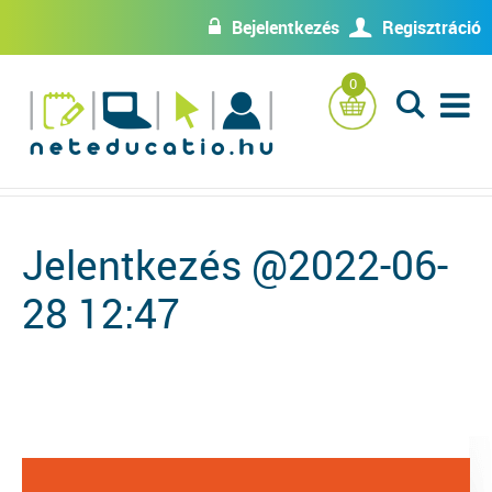
Bejelentkezés
Regisztráció
w
U
0
L
Jelentkezés @2022-06-
28 12:47