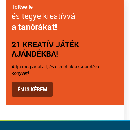
Töltse le
és tegye kreatívvá
a tanórákat!
21 KREATÍV JÁTÉK
AJÁNDÉKBA!
Adja meg adatait, és elküldjük az ajándék e-
könyvet!
ÉN IS KÉREM