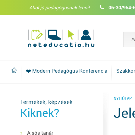
Ahol jó pedagógusnak lenni!
06-30/954-
❤️ Modern Pedagógus Konferencia
Szakkö
NYITÓLAP
Termékek, képzések
Jel
Kiknek?
Alsós tanár