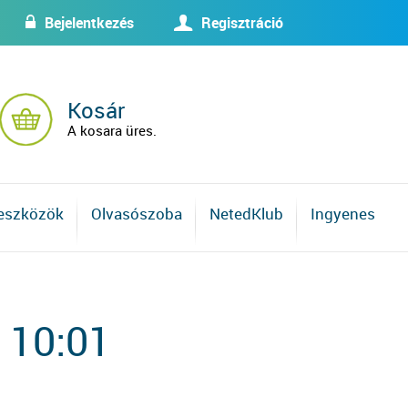
Bejelentkezés
Regisztráció
w
U
Kosár
A kosara üres.
 eszközök
Olvasószoba
NetedKlub
Ingyenes
 10:01