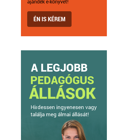
ajándék e-könyvet!
ÉN IS KÉREM