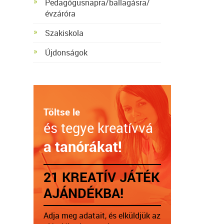
Pedagógusnapra/ballagásra/
évzáróra
Szakiskola
Újdonságok
Töltse le
és tegye kreatívvá
a tanórákat!
21 KREATÍV JÁTÉK
AJÁNDÉKBA!
Adja meg adatait, és elküldjük az