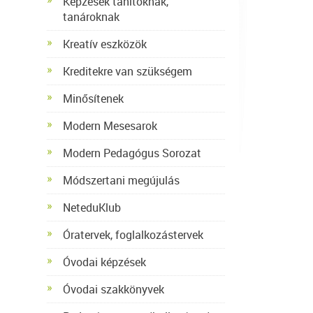
Képzések tanítóknak,
tanároknak
Kreatív eszközök
Kreditekre van szükségem
Minősítenek
Modern Mesesarok
Modern Pedagógus Sorozat
Módszertani megújulás
NeteduKlub
Óratervek, foglalkozástervek
Óvodai képzések
Óvodai szakkönyvek