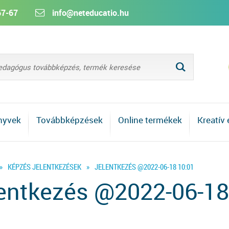
67-67
info@neteducatio.hu
L
nyvek
Továbbképzések
Online termékek
Kreatív
»
KÉPZÉS JELENTKEZÉSEK
»
JELENTKEZÉS @2022-06-18 10:01
entkezés @2022-06-18