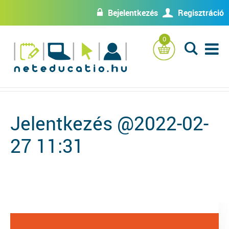
Bejelentkezés
Regisztráció
w
U
0
L
Jelentkezés @2022-02-
27 11:31