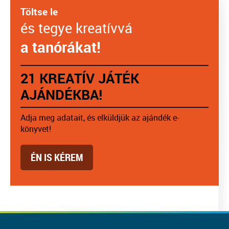
Töltse le
és tegye kreatívvá
a tanórákat!
21 KREATÍV JÁTÉK
AJÁNDÉKBA!
Adja meg adatait, és elküldjük az ajándék e-
könyvet!
ÉN IS KÉREM