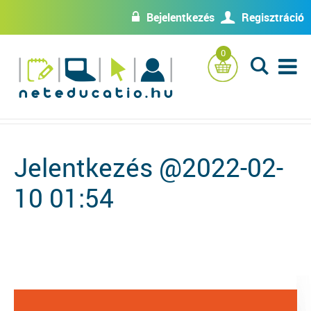
Bejelentkezés
Regisztráció
w
U
0
L
Jelentkezés @2022-02-
10 01:54