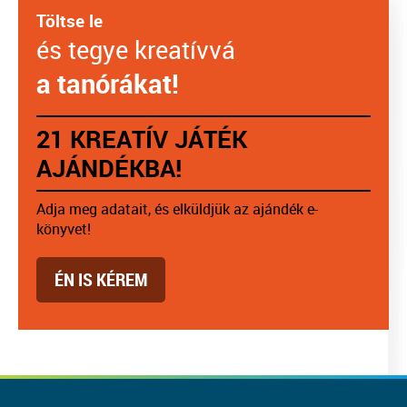
Töltse le
és tegye kreatívvá
a tanórákat!
21 KREATÍV JÁTÉK
AJÁNDÉKBA!
Adja meg adatait, és elküldjük az ajándék e-
könyvet!
ÉN IS KÉREM