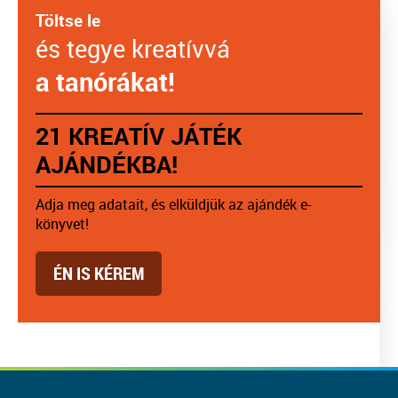
Töltse le
és tegye kreatívvá
a tanórákat!
21 KREATÍV JÁTÉK
AJÁNDÉKBA!
Adja meg adatait, és elküldjük az ajándék e-
könyvet!
ÉN IS KÉREM