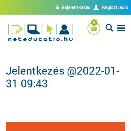
Bejelentkezés
Regisztráció
w
U
0
L
Jelentkezés @2022-01-
31 09:43