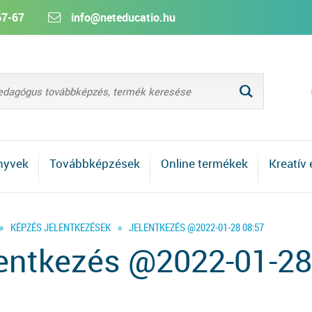
67-67
info@neteducatio.hu
L
nyvek
Továbbképzések
Online termékek
Kreatív
»
KÉPZÉS JELENTKEZÉSEK
»
JELENTKEZÉS @2022-01-28 08:57
entkezés @2022-01-28