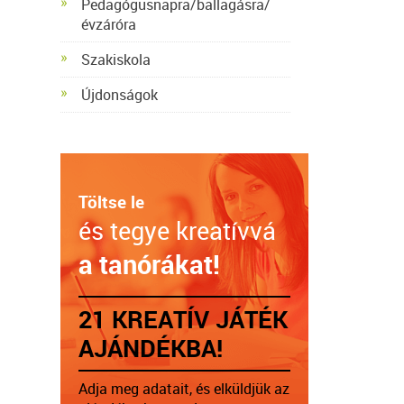
Pedagógusnapra/ballagásra/
évzáróra
Szakiskola
Újdonságok
Töltse le
és tegye kreatívvá
a tanórákat!
21 KREATÍV JÁTÉK
AJÁNDÉKBA!
Adja meg adatait, és elküldjük az