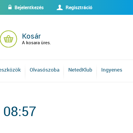
Bejelentkezés
Regisztráció
w
U
Kosár
A kosara üres.
 eszközök
Olvasószoba
NetedKlub
Ingyenes
 08:57