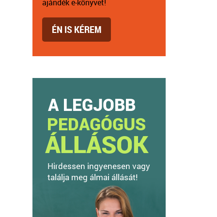
ajándék e-könyvet!
ÉN IS KÉREM