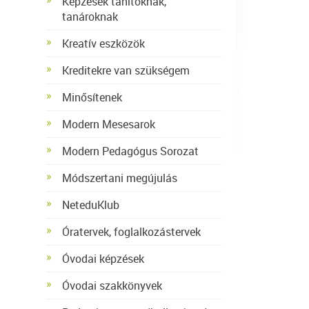
Képzések tanítóknak,
tanároknak
Kreatív eszközök
Kreditekre van szükségem
Minősítenek
Modern Mesesarok
Modern Pedagógus Sorozat
Módszertani megújulás
NeteduKlub
Óratervek, foglalkozástervek
Óvodai képzések
Óvodai szakkönyvek