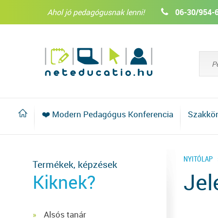
Ahol jó pedagógusnak lenni!
06-30/954-
❤️ Modern Pedagógus Konferencia
Szakkö
NYITÓLAP
Termékek, képzések
Jel
Kiknek?
Alsós tanár