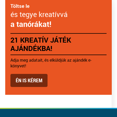
Töltse le
és tegye kreatívvá
a tanórákat!
21 KREATÍV JÁTÉK
AJÁNDÉKBA!
Adja meg adatait, és elküldjük az ajándék e-
könyvet!
ÉN IS KÉREM