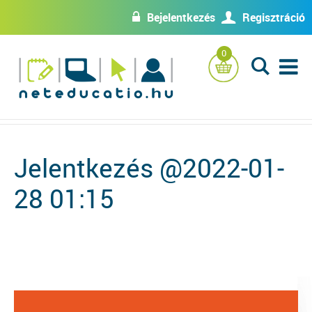
Bejelentkezés
Regisztráció
w
U
0
L
Jelentkezés @2022-01-
28 01:15