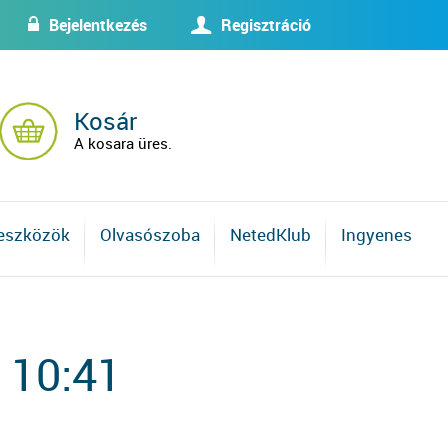
Bejelentkezés
Regisztráció
w
U
Kosár
A kosara üres.
 eszközök
Olvasószoba
NetedKlub
Ingyenes
 10:41