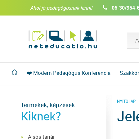
Ahol jó pedagógusnak lenni!
06-30/954-
❤️ Modern Pedagógus Konferencia
Szakkö
NYITÓLAP
Termékek, képzések
Jel
Kiknek?
Alsós tanár