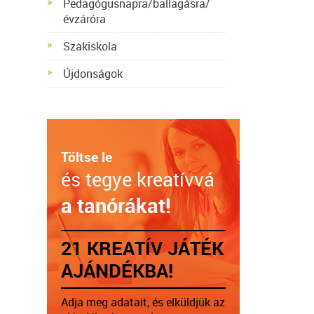
Pedagógusnapra/ballagásra/
évzáróra
Szakiskola
Újdonságok
Töltse le
és tegye kreatívvá
a tanórákat!
21 KREATÍV JÁTÉK
AJÁNDÉKBA!
Adja meg adatait, és elküldjük az