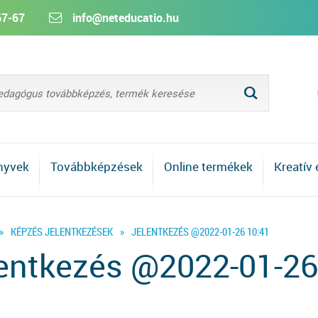
67-67
info@neteducatio.hu
L
nyvek
Továbbképzések
Online termékek
Kreatív
»
KÉPZÉS JELENTKEZÉSEK
»
JELENTKEZÉS @2022-01-26 10:41
entkezés @2022-01-26