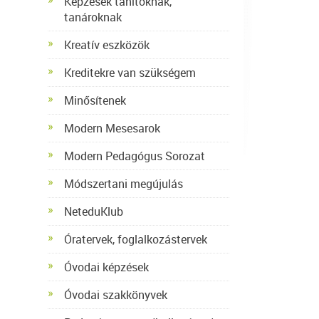
Képzések tanítóknak,
tanároknak
Kreatív eszközök
Kreditekre van szükségem
Minősítenek
Modern Mesesarok
Modern Pedagógus Sorozat
Módszertani megújulás
NeteduKlub
Óratervek, foglalkozástervek
Óvodai képzések
Óvodai szakkönyvek