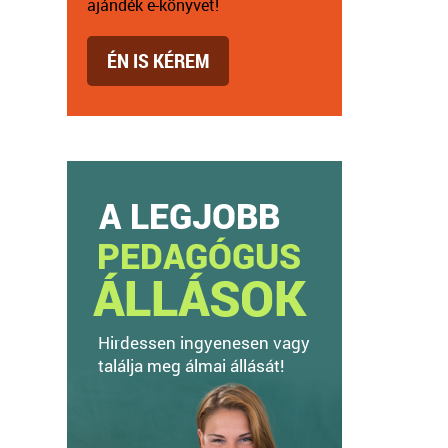
ajándék e-könyvet!
ÉN IS KÉREM