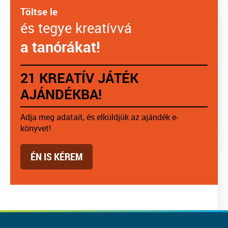
Töltse le
és tegye kreatívvá
a tanórákat!
21 KREATÍV JÁTÉK
AJÁNDÉKBA!
Adja meg adatait, és elküldjük az ajándék e-
könyvet!
ÉN IS KÉREM