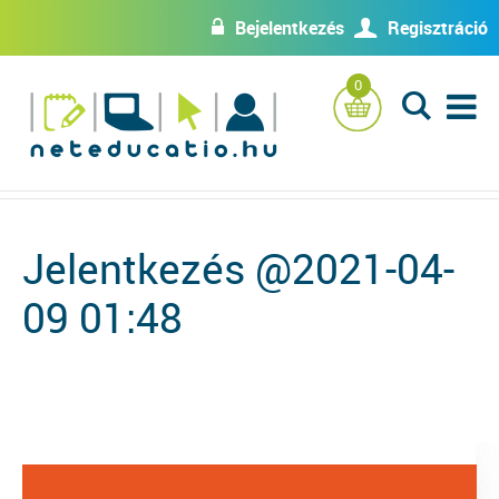
Bejelentkezés
Regisztráció
w
U
0
L
Jelentkezés @2021-04-
09 01:48