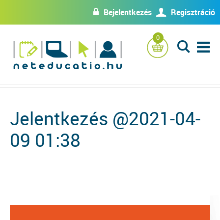
Bejelentkezés
Regisztráció
w
U
0
L
Jelentkezés @2021-04-
09 01:38