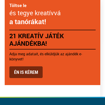
Töltse le
és tegye kreatívvá
a tanórákat!
21 KREATÍV JÁTÉK
AJÁNDÉKBA!
Adja meg adatait, és elküldjük az ajándék e-
könyvet!
ÉN IS KÉREM