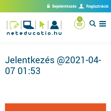
Bejelentkezés
Regisztráció
w
U
0
L
Jelentkezés @2021-04-
07 01:53