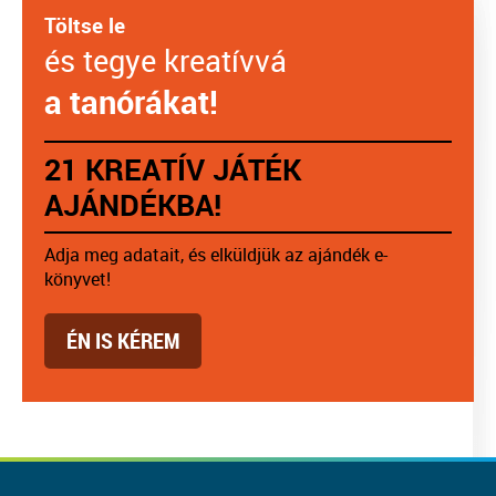
Töltse le
és tegye kreatívvá
a tanórákat!
21 KREATÍV JÁTÉK
AJÁNDÉKBA!
Adja meg adatait, és elküldjük az ajándék e-
könyvet!
ÉN IS KÉREM