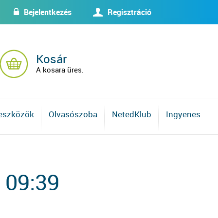
Bejelentkezés
Regisztráció
w
U
Kosár
A kosara üres.
 eszközök
Olvasószoba
NetedKlub
Ingyenes
 09:39