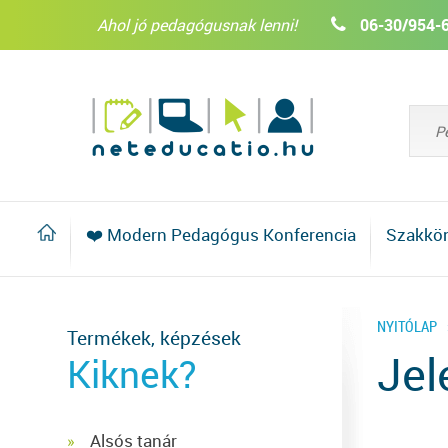
Ahol jó pedagógusnak lenni!
06-30/954-
❤️ Modern Pedagógus Konferencia
Szakkö
NYITÓLAP
Termékek, képzések
Jel
Kiknek?
Alsós tanár