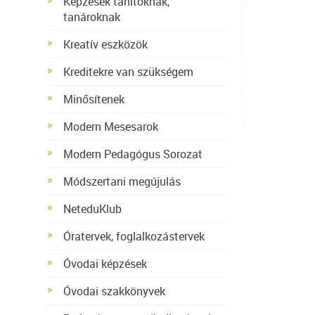
Képzések tanítóknak,
tanároknak
Kreatív eszközök
Kreditekre van szükségem
Minősítenek
Modern Mesesarok
Modern Pedagógus Sorozat
Módszertani megújulás
NeteduKlub
Óratervek, foglalkozástervek
Óvodai képzések
Óvodai szakkönyvek