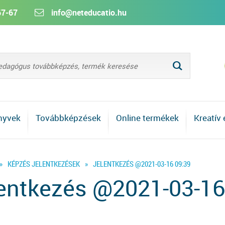
67-67
info@neteducatio.hu
L
nyvek
Továbbképzések
Online termékek
Kreatív
»
KÉPZÉS JELENTKEZÉSEK
»
JELENTKEZÉS @2021-03-16 09:39
entkezés @2021-03-16