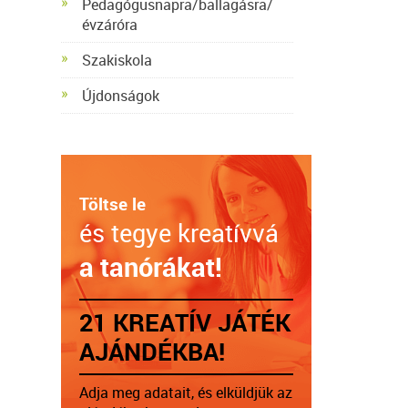
Pedagógusnapra/ballagásra/
évzáróra
Szakiskola
Újdonságok
Töltse le
és tegye kreatívvá
a tanórákat!
21 KREATÍV JÁTÉK
AJÁNDÉKBA!
Adja meg adatait, és elküldjük az