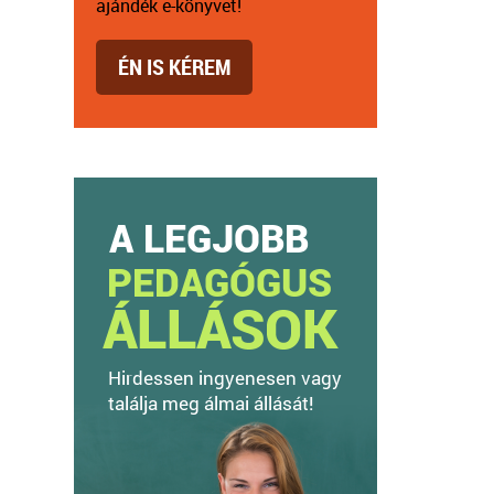
ajándék e-könyvet!
ÉN IS KÉREM