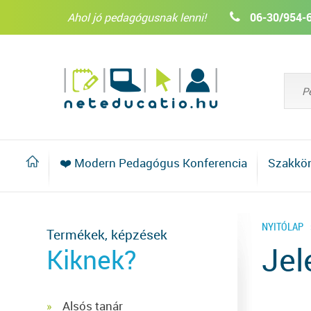
Ahol jó pedagógusnak lenni!
06-30/954-
❤️ Modern Pedagógus Konferencia
Szakkö
NYITÓLAP
Termékek, képzések
Jel
Kiknek?
Alsós tanár