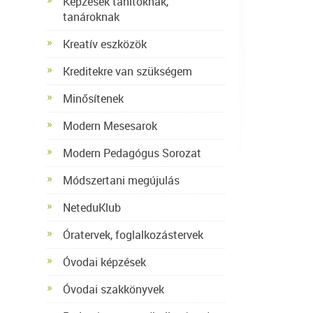
Képzések tanítóknak,
tanároknak
Kreatív eszközök
Kreditekre van szükségem
Minősítenek
Modern Mesesarok
Modern Pedagógus Sorozat
Módszertani megújulás
NeteduKlub
Óratervek, foglalkozástervek
Óvodai képzések
Óvodai szakkönyvek