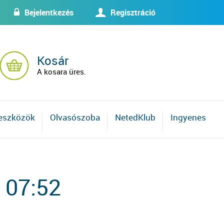
Bejelentkezés
Regisztráció
w
U
Kosár
A kosara üres.
 eszközök
Olvasószoba
NetedKlub
Ingyenes
 07:52