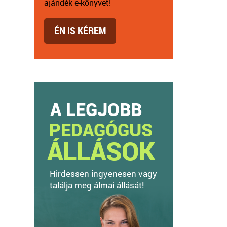
ajándék e-könyvet!
ÉN IS KÉREM