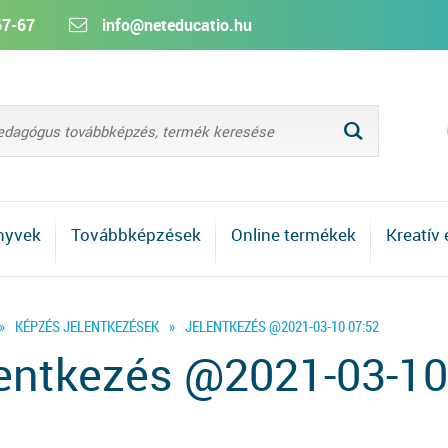
67-67
info@neteducatio.hu
L
nyvek
Továbbképzések
Online termékek
Kreatív
»
KÉPZÉS JELENTKEZÉSEK
»
JELENTKEZÉS @2021-03-10 07:52
entkezés @2021-03-10