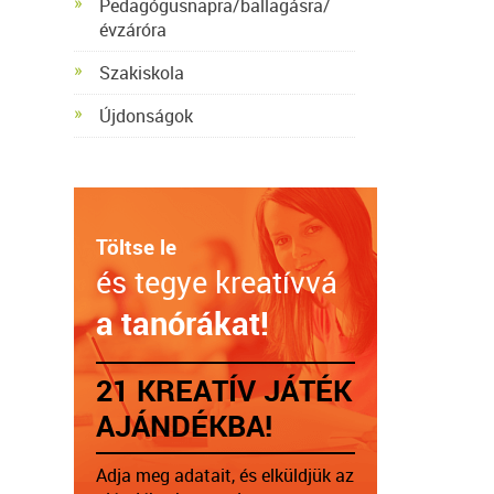
Pedagógusnapra/ballagásra/
évzáróra
Szakiskola
Újdonságok
Töltse le
és tegye kreatívvá
a tanórákat!
21 KREATÍV JÁTÉK
AJÁNDÉKBA!
Adja meg adatait, és elküldjük az