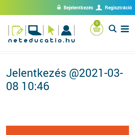
Bejelentkezés
Regisztráció
w
U
0
L
Jelentkezés @2021-03-
08 10:46