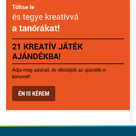
Töltse le
és tegye kreatívvá
a tanórákat!
21 KREATÍV JÁTÉK
AJÁNDÉKBA!
Adja meg adatait, és elküldjük az ajándék e-
könyvet!
ÉN IS KÉREM