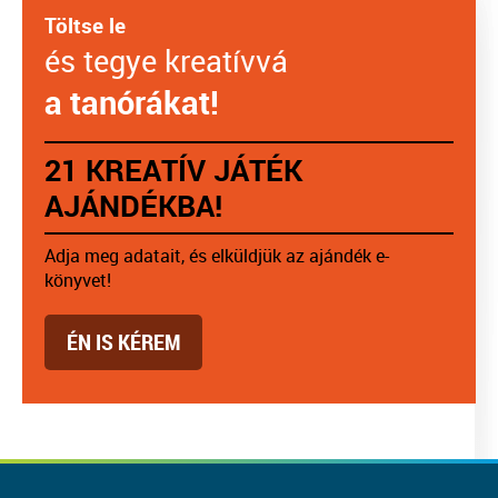
Töltse le
és tegye kreatívvá
a tanórákat!
21 KREATÍV JÁTÉK
AJÁNDÉKBA!
Adja meg adatait, és elküldjük az ajándék e-
könyvet!
ÉN IS KÉREM