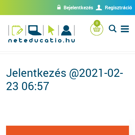
Bejelentkezés
Regisztráció
w
U
0
L
Jelentkezés @2021-02-
23 06:57