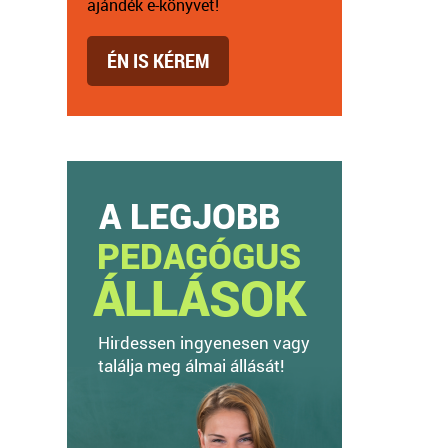
ajándék e-könyvet!
ÉN IS KÉREM