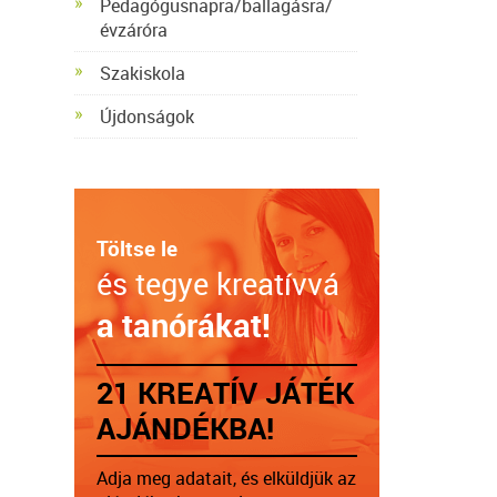
Pedagógusnapra/ballagásra/
évzáróra
Szakiskola
Újdonságok
Töltse le
és tegye kreatívvá
a tanórákat!
21 KREATÍV JÁTÉK
AJÁNDÉKBA!
Adja meg adatait, és elküldjük az