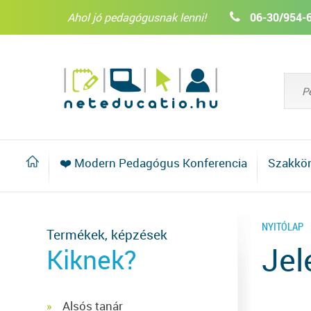
Ahol jó pedagógusnak lenni!
06-30/954-
❤️ Modern Pedagógus Konferencia
Szakkö
NYITÓLAP
Termékek, képzések
Jel
Kiknek?
Alsós tanár