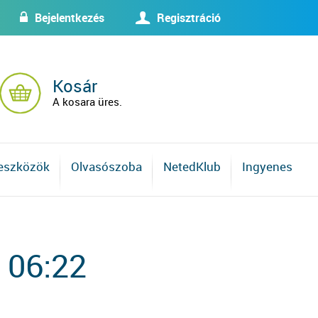
Bejelentkezés
Regisztráció
w
U
Kosár
A kosara üres.
 eszközök
Olvasószoba
NetedKlub
Ingyenes
 06:22