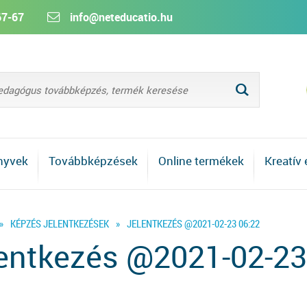
67-67
info@neteducatio.hu
L
nyvek
Továbbképzések
Online termékek
Kreatív
»
KÉPZÉS JELENTKEZÉSEK
»
JELENTKEZÉS @2021-02-23 06:22
entkezés @2021-02-23