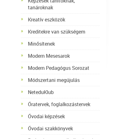
Képzések tanítóknak,
tanároknak
Kreatív eszközök
Kreditekre van szükségem
Minősítenek
Modern Mesesarok
Modern Pedagógus Sorozat
Módszertani megújulás
NeteduKlub
Óratervek, foglalkozástervek
Óvodai képzések
Óvodai szakkönyvek