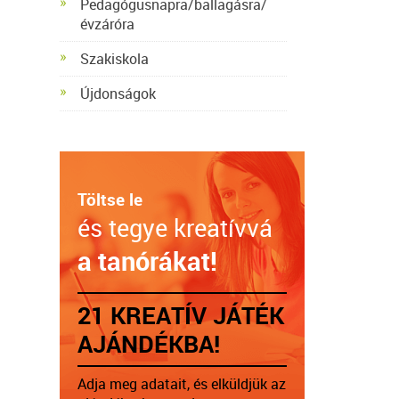
Pedagógusnapra/ballagásra/
évzáróra
Szakiskola
Újdonságok
Töltse le
és tegye kreatívvá
a tanórákat!
21 KREATÍV JÁTÉK
AJÁNDÉKBA!
Adja meg adatait, és elküldjük az