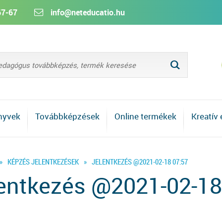
67-67
info@neteducatio.hu
L
nyvek
Továbbképzések
Online termékek
Kreatív
»
KÉPZÉS JELENTKEZÉSEK
»
JELENTKEZÉS @2021-02-18 07:57
entkezés @2021-02-18