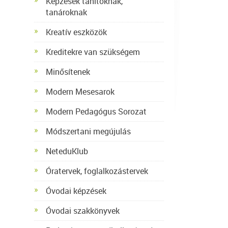
Képzések tanítóknak,
tanároknak
Kreatív eszközök
Kreditekre van szükségem
Minősítenek
Modern Mesesarok
Modern Pedagógus Sorozat
Módszertani megújulás
NeteduKlub
Óratervek, foglalkozástervek
Óvodai képzések
Óvodai szakkönyvek