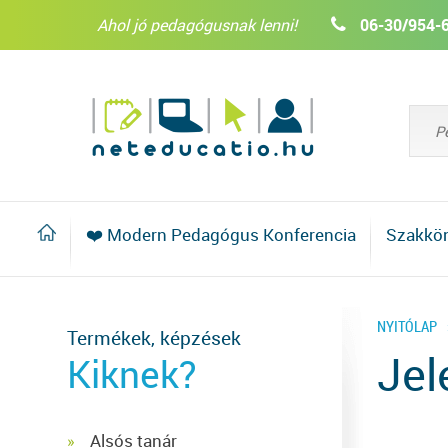
Ahol jó pedagógusnak lenni!
06-30/954-
❤️ Modern Pedagógus Konferencia
Szakkö
NYITÓLAP
Termékek, képzések
Jel
Kiknek?
Alsós tanár