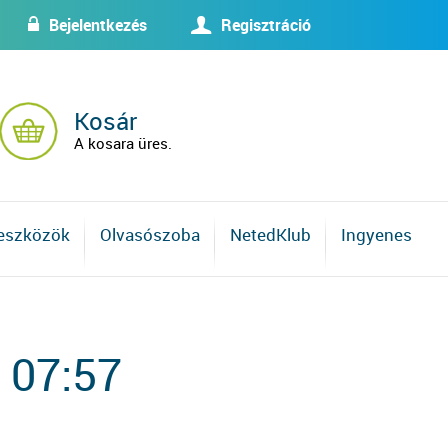
Bejelentkezés
Regisztráció
w
U
Kosár
A kosara üres.
 eszközök
Olvasószoba
NetedKlub
Ingyenes
 07:57