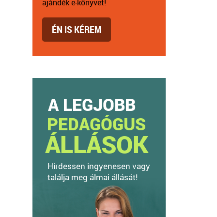
ajándék e-könyvet!
ÉN IS KÉREM