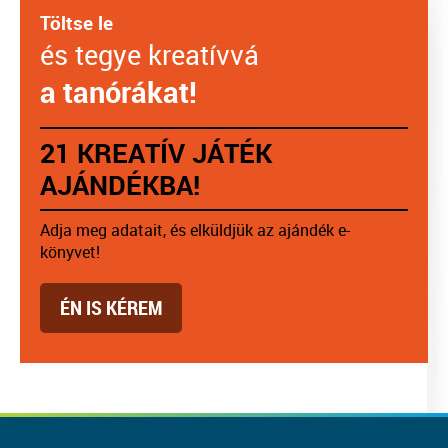
Töltse le
és tegye kreatívvá
a tanórákat!
21 KREATÍV JÁTÉK
AJÁNDÉKBA!
Adja meg adatait, és elküldjük az ajándék e-
könyvet!
ÉN IS KÉREM