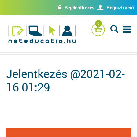
Bejelentkezés
Regisztráció
w
U
0
L
Jelentkezés @2021-02-
16 01:29