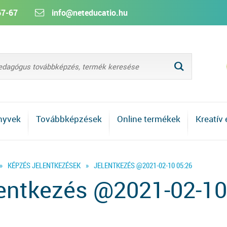
67-67
info@neteducatio.hu
L
nyvek
Továbbképzések
Online termékek
Kreatív
»
KÉPZÉS JELENTKEZÉSEK
»
JELENTKEZÉS @2021-02-10 05:26
entkezés @2021-02-10