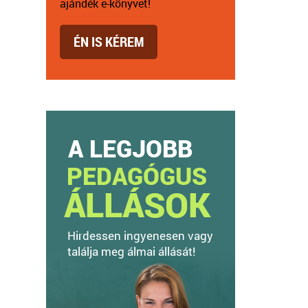
ajándék e-könyvet!
ÉN IS KÉREM