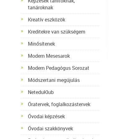
Képzések tanítóknak,
tanároknak
Kreatív eszközök
Kreditekre van szükségem
Minősítenek
Modern Mesesarok
Modern Pedagógus Sorozat
Módszertani megújulás
NeteduKlub
Óratervek, foglalkozástervek
Óvodai képzések
Óvodai szakkönyvek