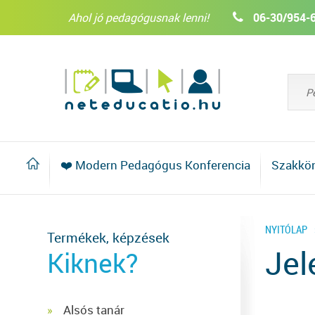
Ahol jó pedagógusnak lenni!
06-30/954-
❤️ Modern Pedagógus Konferencia
Szakkö
NYITÓLAP
Termékek, képzések
Jel
Kiknek?
Alsós tanár