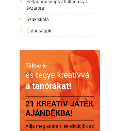
Pedagógusnapra/ballagásra/
évzáróra
Szakiskola
Újdonságok
Töltse le
és tegye kreatívvá
a tanórákat!
21 KREATÍV JÁTÉK
AJÁNDÉKBA!
Adja meg adatait, és elküldjük az