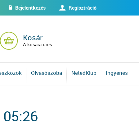
Bejelentkezés
Regisztráció
w
U
Kosár
A kosara üres.
 eszközök
Olvasószoba
NetedKlub
Ingyenes
 05:26