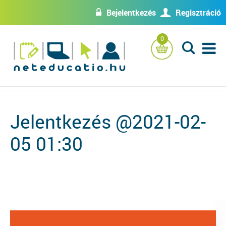
Bejelentkezés
Regisztráció
w
U
0
L
Jelentkezés @2021-02-
05 01:30