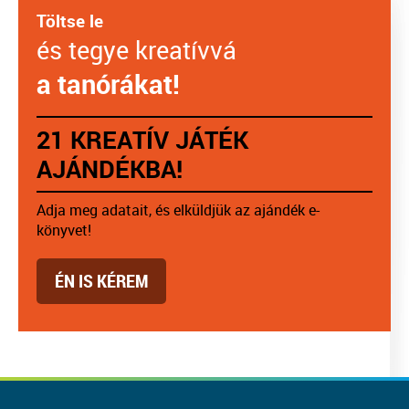
Töltse le
és tegye kreatívvá
a tanórákat!
21 KREATÍV JÁTÉK
AJÁNDÉKBA!
Adja meg adatait, és elküldjük az ajándék e-
könyvet!
ÉN IS KÉREM