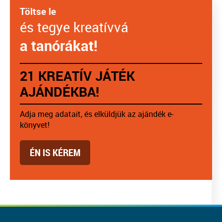
Töltse le
és tegye kreatívvá
a tanórákat!
21 KREATÍV JÁTÉK
AJÁNDÉKBA!
Adja meg adatait, és elküldjük az ajándék e-
könyvet!
ÉN IS KÉREM