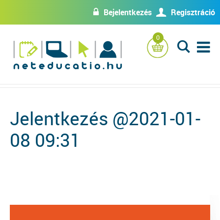
Bejelentkezés
Regisztráció
w
U
0
L
Jelentkezés @2021-01-
08 09:31