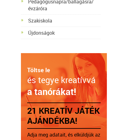
Pedagógusnapra/ballagásra/
évzáróra
Szakiskola
Újdonságok
Töltse le
és tegye kreatívvá
a tanórákat!
21 KREATÍV JÁTÉK
AJÁNDÉKBA!
Adja meg adatait, és elküldjük az