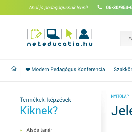
Ahol jó pedagógusnak lenni!
06-30/954-
❤️ Modern Pedagógus Konferencia
Szakkö
NYITÓLAP
Termékek, képzések
Jel
Kiknek?
Alsós tanár