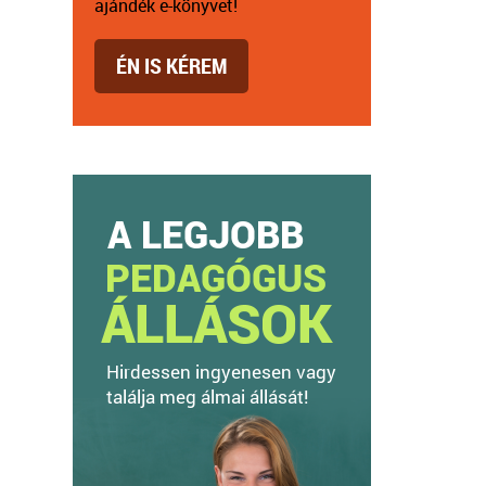
ajándék e-könyvet!
ÉN IS KÉREM