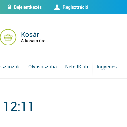
Bejelentkezés
Regisztráció
w
U
Kosár
A kosara üres.
 eszközök
Olvasószoba
NetedKlub
Ingyenes
 12:11