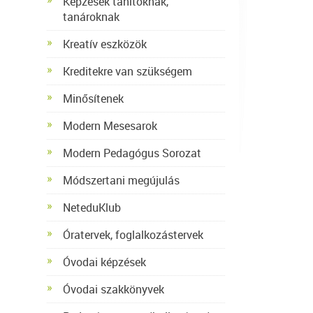
Képzések tanítóknak,
tanároknak
Kreatív eszközök
Kreditekre van szükségem
Minősítenek
Modern Mesesarok
Modern Pedagógus Sorozat
Módszertani megújulás
NeteduKlub
Óratervek, foglalkozástervek
Óvodai képzések
Óvodai szakkönyvek