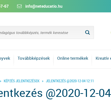
67-67
info@neteducatio.hu
L
nyvek
Továbbképzések
Online termékek
Kreatív
»
KÉPZÉS JELENTKEZÉSEK
»
JELENTKEZÉS @2020-12-04 12:11
entkezés @2020-12-04