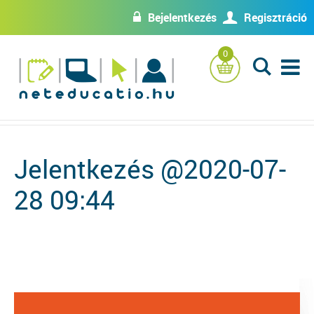
Bejelentkezés
Regisztráció
w
U
0
L
Jelentkezés @2020-07-
28 09:44