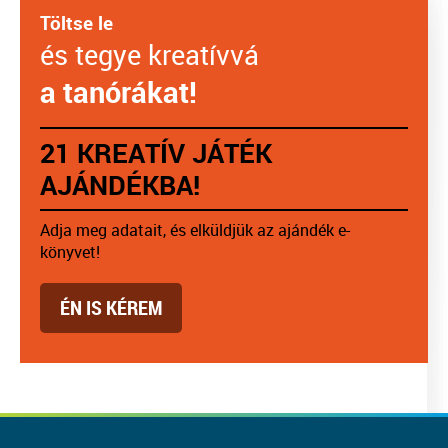
Töltse le
és tegye kreatívvá
a tanórákat!
21 KREATÍV JÁTÉK
AJÁNDÉKBA!
Adja meg adatait, és elküldjük az ajándék e-
könyvet!
ÉN IS KÉREM