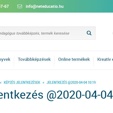
67-67
info@neteducatio.hu
L
nyvek
Továbbképzések
Online termékek
Kreatív
»
KÉPZÉS JELENTKEZÉSEK
»
JELENTKEZÉS @2020-04-04 10:19
entkezés @2020-04-04