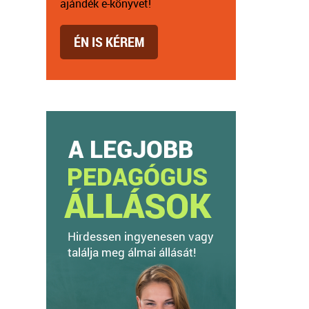
ajándék e-könyvet!
ÉN IS KÉREM