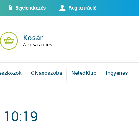
Bejelentkezés
Regisztráció
w
U
Kosár
A kosara üres.
 eszközök
Olvasószoba
NetedKlub
Ingyenes
 10:19