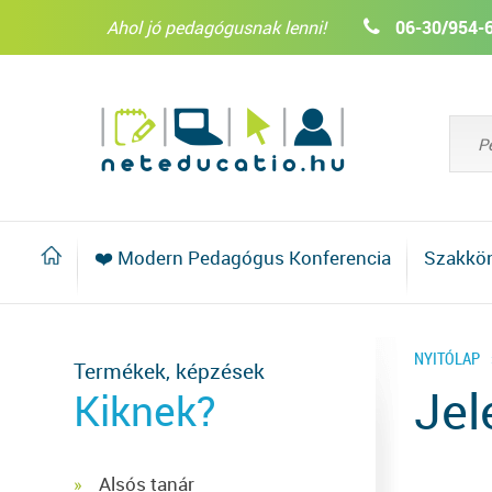
Ahol jó pedagógusnak lenni!
06-30/954-
❤️ Modern Pedagógus Konferencia
Szakkö
NYITÓLAP
Termékek, képzések
Jel
Kiknek?
Alsós tanár