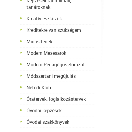
Képzések tanítóknak,
tanároknak
Kreatív eszközök
Kreditekre van szükségem
Minősítenek
Modern Mesesarok
Modern Pedagógus Sorozat
Módszertani megújulás
NeteduKlub
Óratervek, foglalkozástervek
Óvodai képzések
Óvodai szakkönyvek