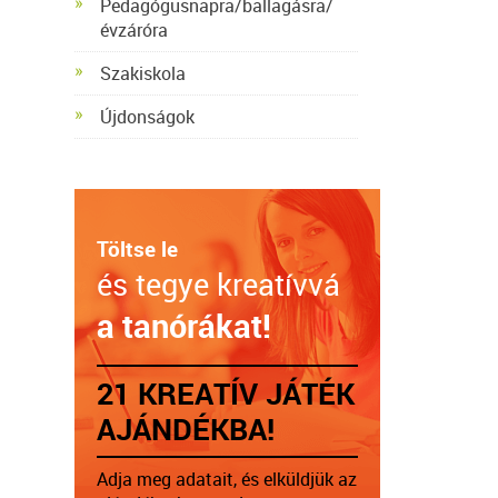
Pedagógusnapra/ballagásra/
évzáróra
Szakiskola
Újdonságok
Töltse le
és tegye kreatívvá
a tanórákat!
21 KREATÍV JÁTÉK
AJÁNDÉKBA!
Adja meg adatait, és elküldjük az