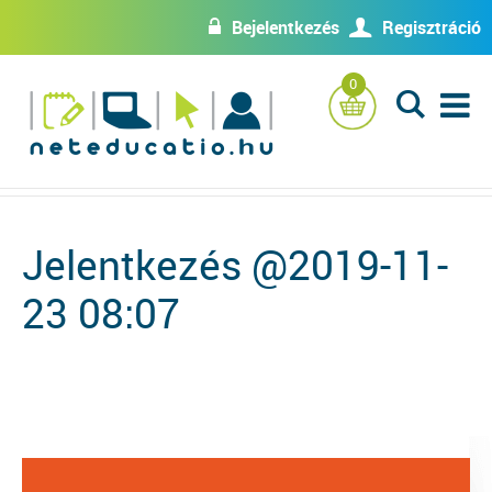
Bejelentkezés
Regisztráció
w
U
0
L
Jelentkezés @2019-11-
23 08:07