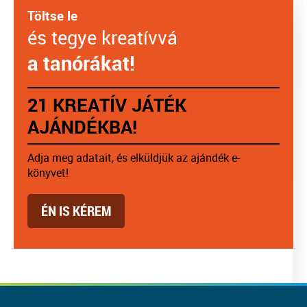
Töltse le
és tegye kreatívvá
a tanórákat!
21 KREATÍV JÁTÉK
AJÁNDÉKBA!
Adja meg adatait, és elküldjük az ajándék e-
könyvet!
ÉN IS KÉREM